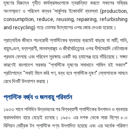
দূষণের বিরুদ্ধে গৃহীত কার্যক্রমগুলোকে ত্বরান্বিত করতে সকলের সক্রিয়
অংশগ্রহণ ও পরিবেশ বান্ধব ‘সার্কুলার ইকোনমি’ ব্যবস্থা (production,
consumption, reduce, reusing, repairing, refurbishing
and recycling) গড়ে তোলার উদ্যোগের ওপর জোর দেওয়া হয়েছে।
প্রাত্যহিক জীবনে পচনরোধী প্লাস্টিকের ব্যবহার ক্রমেই বাড়ছে যা মাটি, পানি,
বায়ুমণ্ডল, বন্যপ্রাণী, মানবস্বাস্থ্য ও জীববৈচিত্র্যের ওপর দীর্ঘমেয়াদি নেতিবাচক
প্রভাব ফেলছে এবং পরিবেশ সুরক্ষায় একটি বড় চ্যালেঞ্জ হয়ে দাঁড়িয়েছে। সঙ্গত
কারণেই বাংলাদেশ সরকার ‘‘প্লাস্টিক দূষণের সমাধানে শামিল হই সকলে’”
প্রতিপাদ্যে ‘‘সবাই মিলে করি পণ, বন্ধ হবে প্লাস্টিক দূষণ’’ স্লোগানকে সামনে
রেখে দিনটি উদযাপন করছে।
প্লাস্টিক বর্জ্য ও জলবায়ু পরিবর্তন
১৯৩৩ সালে পলিথিন উদ্ভাবনের পর বিশ্বব্যাপী প্লাস্টিকের উৎপাদন ও ব্যবহার
ক্রমবর্ধমান হারে বেড়েই চলেছে। ১৯৫০ এর দশক থেকে সারা বিশ্বে ৮.৩
বিলিয়ন মেট্রিক টন প্লাস্টিক পণ্য উৎপাদিত হয়েছে এবং এর অর্ধেক পরিমাণ