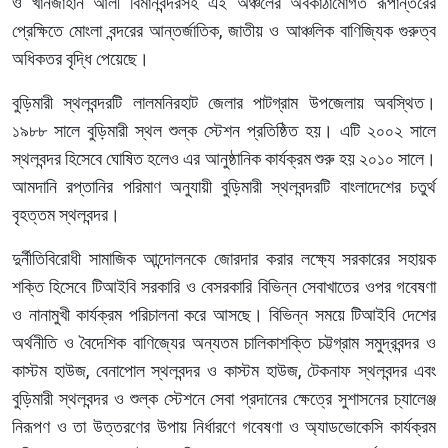
ও খানজাহান আলী বিমানবন্দরসহ এই অঞ্চলের অবকাঠামোগত রূপান্তরের
প্রেক্ষিতে মোংলা বন্দরের আন্তর্জাতিক, জাতীয় ও আঞ্চলিক বাণিজ্যিক গুরুত্ব
অধিকতর বৃদ্ধি পেয়েছে।
বুড়িমারী স্থলবন্দরটি লালমনিরহাট জেলার পাটগ্রাম উপজেলায় অবস্থিত।
১৯৮৮ সালে বুড়িমারী স্থল শুল্ক স্টেশন প্রতিষ্ঠিত হয়। এটি ২০০২ সালে
স্থলবন্দর হিসেবে ঘোষিত হলেও এর আনুষ্ঠানিক কার্যক্রম শুরু হয় ২০১০ সালে।
আমদানি রপ্তানির পরিমাণ অনুযায়ী বুড়িমারী স্থলবন্দরটি বাংলাদেশের চতুর্থ
বৃহত্তম স্থলবন্দর।
দুর্নীতিবিরোধী সামাজিক আন্দোলনকে জোরদার করার লক্ষ্যে সরকারের সহায়ক
শক্তি হিসেবে টিআইবি সরকারি ও বেসরকারি বিভিন্ন সেবাখাতের ওপর গবেষণা
ও নানামুখী কার্যক্রম পরিচালনা করে আসছে। বিভিন্ন সময়ে টিআইবি দেশের
অর্থনীতি ও বৈদেশিক বাণিজ্যের অন্যতম চালিকাশক্তি চট্টগ্রাম সমুদ্রবন্দর ও
কাস্টম হাউজ, বেনাপোল স্থলবন্দর ও কাস্টম হাউজ, টেকনাফ স্থলবন্দর এবং
বুড়িমারী স্থলবন্দর ও শুল্ক স্টেশনে সেবা প্রদানের ক্ষেত্রে সুশাসনের চ্যালেঞ্জ
নিরূপণ ও তা উত্তরণের উপায় নির্ধারণে গবেষণা ও অ্যাডভোকেসি কার্যক্রম