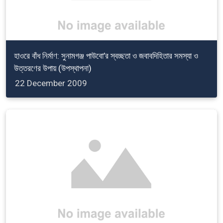
হাওরে বাঁধ নির্মাণ: সুনামগঞ্জ পাউবো’র স্বচ্ছতা ও জবাবদিহিতার সমস্যা ও
উত্তরণের উপায় (উপস্থাপনা)
22 December 2009