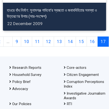
হাওরে বাঁধ নির্মাণ: সুনামগঞ্জ পাউবো’র স্বচ্ছতা ও জবাবদিহিতার সমস্যা ও
উত্তরণের উপায় (সার-সংক্ষেপ)
22 December 2009
2
...
9
10
11
12
13
14
15
16
17
Research Reports
Core-actors
Household Survey
Citizen Engagement
Policy Brief
Corruption Perceptions
Index
Advocacy
Investigative Journalism
Awards
Our Policies
RTI