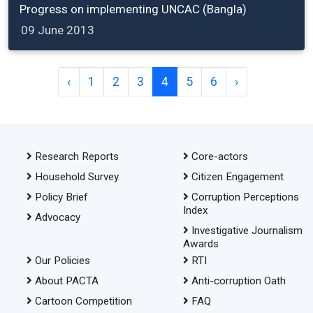
Progress on implementing UNCAC (Bangla)
09 June 2013
‹
1
2
3
4
5
6
›
Research Reports
Core-actors
Household Survey
Citizen Engagement
Policy Brief
Corruption Perceptions
Index
Advocacy
Investigative Journalism
Awards
Our Policies
RTI
About PACTA
Anti-corruption Oath
Cartoon Competition
FAQ