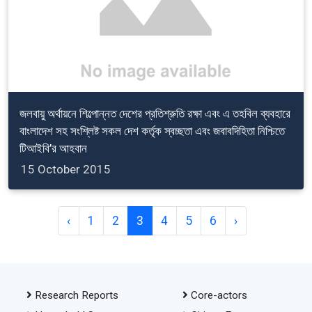
জলবায়ু অর্থায়নে শিল্পোন্নত দেশের প্রতিশ্রুতি রক্ষা এবং এ তহবিল ব্যবহারে
বাংলাদেশ সহ সংশ্লিষ্ট সকল দেশ কর্তৃক স্বচ্ছতা এবং জবাবদিহিতা নিশ্চিতে
টিআইবি’র আহবান
15 October 2015
‹
1
2
3
4
5
6
›
Research Reports
Core-actors