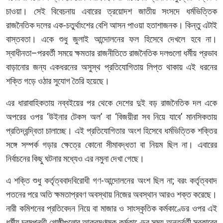
চাওয়া। সেই বিবেচনায় এবারের ত্রয়োদশ জাতীয় সংসদে ধর্মভিত্তিক
রাজনৈতিক দলের এক-চতুর্থাংশের বেশি আসন পাওয়া হতাশাজনক। কিন্তু এটাই
বাস্তবতা। একে শুধু জুলাই আন্দোলনের ফল হিসেবে দেখলে হবে না।
স্বাধীনতা–পরবর্তী সময়ে ক্ষমতার রাজনীতিতে রাজনৈতিক দলগুলো ধর্মীয় প্রভাব
বাড়ানোর জন্য একধরনের অসুস্থ প্রতিযোগিতায় লিপ্ত থাকায় এই ধরনের
শক্তি গড়ে ওঠার সুযোগ তৈরি হয়েছে।
এর ধারাবাহিকতায় নব্বইয়ের পর থেকে দেশের দুই বড় রাজনৈতিক দল একে
অপরের ওপর ‘উইনার টেকস অল’ বা ‘বিজয়ীরা সব নিয়ে যাবে’ মানসিকতায়
প্রতিদ্বন্দ্বিতা চালাচ্ছে। এই প্রতিযোগিতার অংশ হিসেবে ধর্মভিত্তিক শক্তির
সঙ্গে সম্পর্ক গড়ার ক্ষেত্রে কোনো সীমাবদ্ধতা বা নিয়ম ছিল না। এবারের
নির্বাচনের কিছু ঘটনার মধ্যেও এর নমুনা দেখা গেছে।
এ শক্তি শুধু কর্তৃত্ববাদবিরোধী গণ-আন্দোলনের অংশ ছিল না; বরং কর্তৃত্ববাদ
পতনের পরে অতি ক্ষমতাপ্রবণ অবস্থায় নিজের অবস্থান আরও শক্ত করেছে।
নারী কমিশনের প্রতিবেদন নিয়ে বা মাজার ও সাংস্কৃতিক কর্মকাণ্ডের ওপর এই
ধর্মীয় চরমপন্থী গোষ্ঠীগুলোর আক্রমণাত্মক কর্মকাণ্ডের সময় অন্তর্বর্তী সরকারের