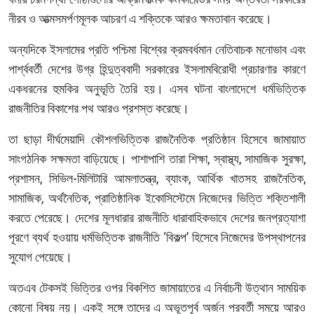
নীরব ও আত্মসমর্পণমূলক আচরণ এ শক্তিকে আরও ক্ষমতাবান করেছে।
অন্যদিকে ইসলামের প্রতি পশ্চিমা বিশ্বের ক্রমবর্ধমান নেতিবাচক মনোভাব এবং
পার্শ্ববর্তী দেশের উগ্র হিন্দুত্ববাদী সরকারের ইসলামবিরোধী প্রচারণার কারণে
একধরনের হুমকির অনুভূতি তৈরি হয়। এসব ঘটনা বাংলাদেশে ধর্মভিত্তিক
রাজনীতির বিকাশের পথ আরও প্রশস্ত করেছে।
তা ছাড়া দীর্ঘমেয়াদি কৌশলভিত্তিক রাজনৈতিক প্রতিষ্ঠান হিসেবে জামায়াত
সাংগঠনিক সক্ষমতা বাড়িয়েছে। পাশাপাশি তারা শিক্ষা, স্বাস্থ্য, সামাজিক সুরক্ষা,
প্রশাসন, সিভিল-মিলিটারি আমলাতন্ত্র, ব্যাংক, আর্থিক খাতসহ রাজনৈতিক,
সামাজিক, অর্থনৈতিক, প্রাতিষ্ঠানিক ইকোসিস্টেমে নিজেদের ভিত্তি শক্তিশালী
করতে পেরেছে। দেশের মূলধারার রাজনীতি ধারাবাহিকভাবে দেশের জনপ্রত্যাশা
পূরণে ব্যর্থ হওয়ায় ধর্মভিত্তিক রাজনীতি ‘বিকল্প’ হিসেবে নিজেদের উপস্থাপনের
সুযোগ পেয়েছে।
অতএব টেকসই ভিত্তির ওপর বিকশিত জামায়াতের এ নির্বাচনী উত্থান সাময়িক
কোনো বিষয় নয়। একই সঙ্গে তাদের এ অভূতপূর্ব অর্জন পরবর্তী সময়ে আরও