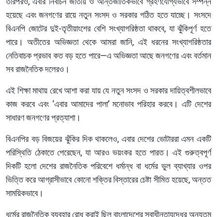
তারপরও, এবার নির্বাচন জাতীয় ও আন্তর্জাতিকভাবে গ্রহণযোগ্যভাবে সম্পন্ন
হয়েছে এবং জনগণের রায়ে নতুন সংসদ ও সরকার গঠিত হতে যাচ্ছে। সংসদে
বিএনপি জোটের দুই-তৃতীয়াংশের বেশি সংখ্যাগরিষ্ঠতা থাকবে, যা ঝুঁকিপূর্ণ হতে
পারে। অতীতের অভিজ্ঞতা থেকে আমরা জানি, এই ধরনের সংখ্যাগরিষ্ঠতার
নেতিবাচক প্রভাব কত বড় হতে পারে—এ অভিজ্ঞতা আছে জনগণের এবং বর্তমান
সব রাজনৈতিক দলেরও।
এই শিক্ষা মাথায় রেখে আশা করা যায় যে নতুন সংসদ ও সরকার দায়িত্বশীলভাবে
কাজ করবে এবং ‘এবার আমাদের পালা’ মনোভাব পরিহার করবে। এটি দেশের
সাধারণ জনগণের প্রত্যাশা।
বিএনপির বড় বিজয়ের ঝুঁকির দিক থাকলেও, এবার দেশের ভোটাররা এমন একটি
পরিস্থিতি ঠেকাতে পেরেছেন, যা আরও ভয়ংকর হতে পারত। এই গুরুত্বপূর্ণ
দিকটি হলো দেশের রাজনৈতিক পরিবেশে ধর্মান্ধ বা ধর্মের ভুল ব্যাখ্যার ওপর
ভিত্তি করে আগ্রাসীভাবে কোনো শক্তির বিস্তারের চেষ্টা সীমিত হয়েছে, অন্তত
সাময়িকভাবে।
ধর্মের রাজনৈতিক ব্যবহার রোধ করাই ছিল বাংলাদেশের স্বাধীনতাযুদ্ধের অন্যতম