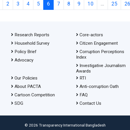
2
3
4
5
6
7
8
9
10
...
25
2
Research Reports
Core-actors
Household Survey
Citizen Engagement
Policy Brief
Corruption Perceptions
Index
Advocacy
Investigative Journalism
Awards
Our Policies
RTI
About PACTA
Anti-corruption Oath
Cartoon Competition
FAQ
SDG
Contact Us
© 2026 Transparency International Bangladesh