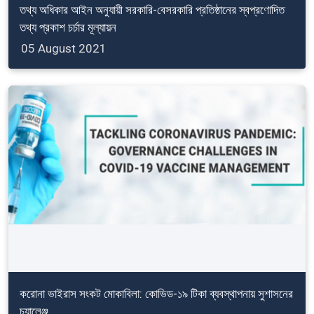
তথ্য অধিকার আইন অনুযায়ী সরকারি-বেসরকারি প্রতিষ্ঠানের স্বপ্রণোদিত
তথ্য প্রকাশ চর্চার মূল্যায়ন
05 August 2021
করোনা ভাইরাস সংকট মোকাবিলা: কোভিড-১৯ টিকা ব্যবস্থাপনায় সুশাসনের
চ্যালেঞ্জ