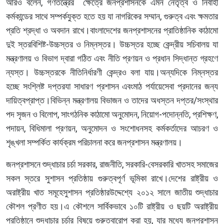
আরও বলেন, গণতন্ত্রের ক্ষেত্রে জনপ্রশাসনকে এমন নেতৃত্ব ও নির্বাহী
কর্মকান্ডের সাথে সম্পর্কযুক্ত হতে হয় যা নাগরিকের সম্মান, গুরুত্ব এবং ক্ষমতার
প্রতি শ্রদ্ধা ও অবদান রাখে।বাংলাদেশের জনপ্রশাসনের প্রাতিষ্ঠানিক কাঠামো
দুই স্তরবিশিষ্ট-উচ্চস্তর ও নিম্নস্তর। উচ্চস্তর হচ্ছে কেন্দ্রীয় সচিবালয় যা
মন্ত্রণালয় ও বিভাগ দ্বারা গঠিত এবং নীতি প্রণয়ন ও প্রধান সিদ্ধান্ত গ্রহণে
ন্যস্ত। উচ্চস্তরকে নীতিনির্ধারণী কেন্দ্রও বলা যায়।অন্যদিকে নিম্নস্তর
হচ্ছে সংশ্লিষ্ট দপ্তরযা সাধারণ প্রশাসন এবংমাঠ পর্যায়েসেবা প্রদানের জন্য
দায়িত্বপ্রাপ্ত।বিভিন্ন মন্ত্রণালয় বিভাজন ও তাদের অধস্তন দপ্তর/সংস্থার
পদ সৃজন ও বিলোপ, সাংগঠনিক কাঠামো অনুমোদন, নিয়োগ-পদোন্নতি, প্রশিক্ষণ,
পদায়ন, বিধিমালা প্রণয়ন, অনুমোদন ও সংশোধনসহ কর্মকর্তাদের আচরণ ও
শৃঙ্খলা সম্পর্কিত কার্যক্রম পরিচালনা করে জনপ্রশাসন মন্ত্রণালয়।
জনপ্রশাসনে শুদ্ধাচার চর্চা সরকার, রাজনীতি, সরকারি-বেসরকারি খাতসহ সমাজের
সকল স্তরে সুশাসন প্রতিষ্ঠায় গুরুত্বপূর্ণ ভূমিকা রাখে।দেশের রাষ্ট্রীয় ও
অরাষ্ট্রীয় খাত সমূহেসুশাসন প্রতিষ্ঠারউদ্দেশ্যে ২০১২ সালে জাতীয় শুদ্ধাচার
কৌশল প্রণীত হয়।এ কৌশলে সার্বিকভাবে ১০টি রাষ্ট্রীয় ও ছয়টি অরাষ্ট্রীয়
প্রতিষ্ঠানে শুদ্ধাচার চর্চার বিষয়ে গুরুত্বারোপ করা হয়, যার মধ্যে জনপ্রশাসন